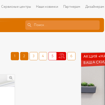
Сервисные центры
Наши новинки
Партнерам
Дизайнерам
-15%
АКЦИЯ «Н
1
2
3
4
5
6
-45%
ВАША СКИ