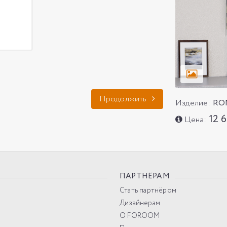
Продолжить
Изделие:
RO
12 
Цена:
ПАРТНЁРАМ
Стать партнёром
Дизайнерам
О FOROOM