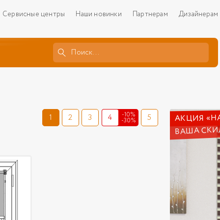
Сервисные центры
Наши новинки
Партнерам
Дизайнерам
-10%
АКЦИЯ «Н
1
2
3
4
5
-30%
ВАША СКИ