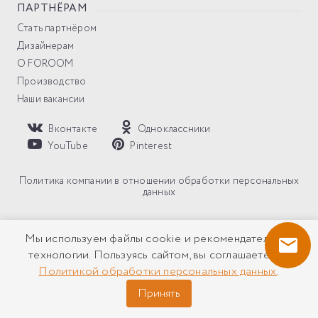
ПАРТНЁРАМ
Стать партнёром
Дизайнерам
О FOROOM
Производство
Наши вакансии
Вконтакте
Одноклассники
YouTube
Pinterest
Политика компании в отношении обработки персональных
данных
Все права защищены © 2026 Солнцезащитные системы
Мы используем файлы cookie и рекомендательные
FOROOM ® Копирование и использование материалов без
технологии. Пользуясь сайтом, вы соглашаетесь с
разрешения правообладателя запрещено!
Политикой обработки персональных данных
.
Принять