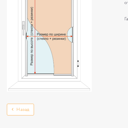
о
Г
Назад