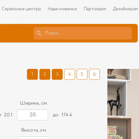
Сервисные центры
Наши новинки
Партнерам
Дизайнерам
1
2
3
4
5
6
Ширина, см.
т: 20.1
до: 174.4
Высота, см.