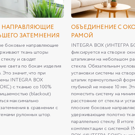
Е НАПРАВЛЯЮЩИЕ
ОБЪЕДИНЕНИЕ С ОК
ЬШЕГО ЗАТЕМНЕНИЯ
РАМОЙ
е боковые направляющие
INTEGRA BOX (ИНТЕГРА Б
рживают ткань шторы
фиксируется на створке ок
 стеклу и сводят
штапиками на небольшом ра
ие света по бокам изделия
стекла. Обязательным услов
 Это значит, что при
установки системы на створ
темы INTEGRA BOX
штапик прямоугольной форм
ОКС) с тканью со 100%
глубиной не менее 10 мм. Э
ицаемостью (blackout)
поместить систему на мини
ться максимально
расстояние от стекла и уст
затемнения в сравнении с
плоские боковые направляю
темами рулонных штор.
удерживающие полотно тка
параллельно стеклу. В итоге
комплектации с системой 