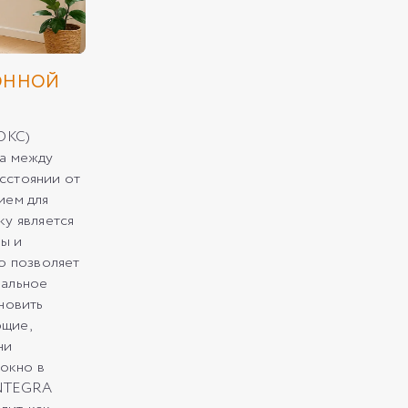
ОННОЙ
ОКС)
на между
сстоянии от
ием для
ку является
ы и
то позволяет
мальное
ановить
щие,
ни
 окно в
INTEGRA