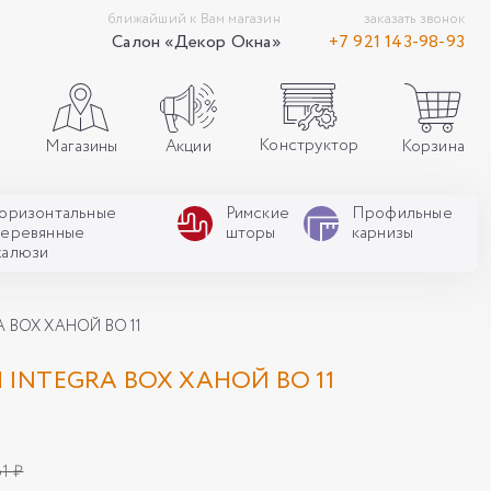
ближайший к Вам магазин
заказать звонок
Салон «Декор Окна»
+7 921 143-98-93
Конструктор
Акции
Корзина
Магазины
Горизонтальные
Римские
Профильные
деревянные
шторы
карнизы
жалюзи
 BOX ХАНОЙ ВО 11
INTEGRA BOX ХАНОЙ ВО 11
1 ₽