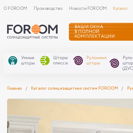
О FOROOM
Производство
Новости FOROOM
Каталог
ВАШИ ОКНА
В ПОЛНОЙ
КОМПЛЕКТАЦИИ
Умные
Шторы
Рулонные
Руло
шторы
плиссе
шторы
што
(ДУО
Главная
/
Каталог солнцезащитных систем FOROOM
/
Ру