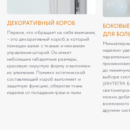
ДЕКОРАТИВНЫЙ КОРОБ
БОКОВЫ
Первое, что обращает на себя внимание,
ДЛЯ БОЛ
– это декоративный короб, в который
Миниатюрны
помещен валик с тканью и механизм
надежно уде
управления шторой. Он имеет
параллельно
небольшие габаритные размеры,
проникновен
красивую округлую форму и выполнен
до минимума.
из алюминия. Помимо эстетической
выборе сис
составляющей короб выполняет и
(ИНТЕГРА Б
защитную функцию, оберегая ткань
светонепрон
изделия от попадания грязи и пыли.
можно доби
возможного 
другими сис