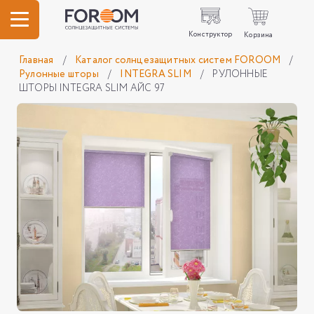
Конструктор
Корзина
Главная
/
Каталог солнцезащитных систем FOROOM
/
Рулонные шторы
/
INTEGRA SLIM
/
РУЛОННЫЕ
ШТОРЫ INTEGRA SLIM АЙС 97