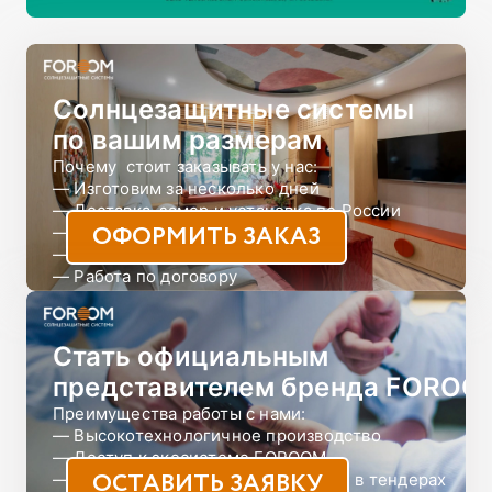
Солнцезащитные системы
по вашим размерам
Почему  стоит заказывать у нас:

— Изготовим за несколько дней

— Доставка, замер и установка по России

ОФОРМИТЬ ЗАКАЗ
— Онлайн-конструктор

— Более 250 розничных магазинов

— Работа по договору

— Доступная цена 
Стать официальным
представителем бренда FOROO
Преимущества работы с нами:

— Высокотехнологичное производство

— Доступ к экосистеме FOROOM

ОСТАВИТЬ ЗАЯВКУ
— Возможность принимать участие в тендерах
