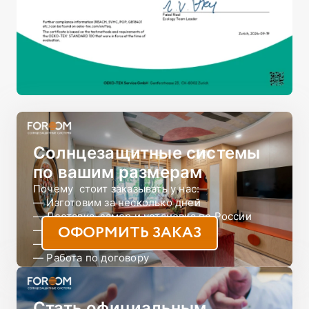
Солнцезащитные системы
по вашим размерам
Почему  стоит заказывать у нас:

— Изготовим за несколько дней

— Доставка, замер и установка по России

ОФОРМИТЬ ЗАКАЗ
— Онлайн-конструктор

— Более 250 розничных магазинов

— Работа по договору

— Доступная цена 
Стать официальным