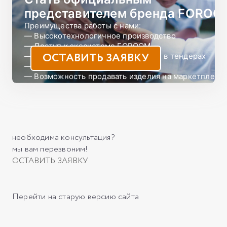
представителем бренда FOROO
Преимущества работы с нами:

— Высокотехнологичное производство

— Доступ к экосистеме FOROOM

ОСТАВИТЬ ЗАЯВКУ
— Возможность принимать участие в тендерах

— Охват различных рынков сбыта

— Возможность продавать изделия на маркетплейса
— Участие в ежемесячных акциях с реальными скид
— Не являемся конкурентами нашим партнерам
необходима консультация?
мы вам перезвоним!
ОСТАВИТЬ ЗАЯВКУ
Перейти на старую версию сайта