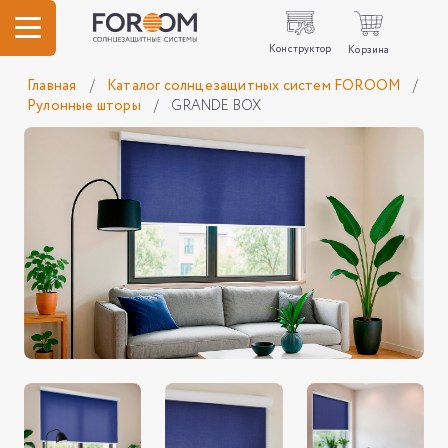
Конструктор
Корзина
Главная
/
Каталог солнцезащитных систем FOROOM
/
Рулонные шторы
/
GRANDE BOX