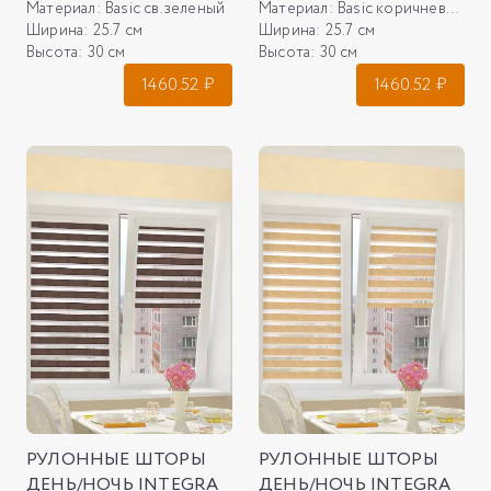
Материал:
Basic св.зеленый
Материал:
Basic коричневый NEW
Ширина:
25.7 см
Ширина:
25.7 см
Высота:
30 см
Высота:
30 см
1460.52
₽
1460.52
₽
РУЛОННЫЕ ШТОРЫ
РУЛОННЫЕ ШТОРЫ
ДЕНЬ/НОЧЬ INTEGRA
ДЕНЬ/НОЧЬ INTEGRA