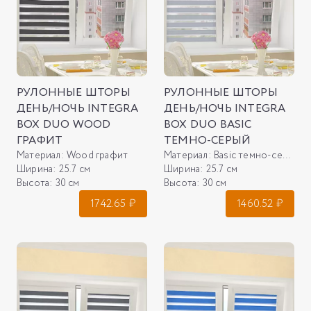
РУЛОННЫЕ ШТОРЫ
РУЛОННЫЕ ШТОРЫ
ДЕНЬ/НОЧЬ INTEGRA
ДЕНЬ/НОЧЬ INTEGRA
BOX DUO WOOD
BOX DUO BASIC
ГРАФИТ
ТЕМНО-СЕРЫЙ
Материал:
Wood графит
Материал:
Basic темно-серый
Ширина:
25.7 см
Ширина:
25.7 см
Высота:
30 см
Высота:
30 см
1742.65
₽
1460.52
₽