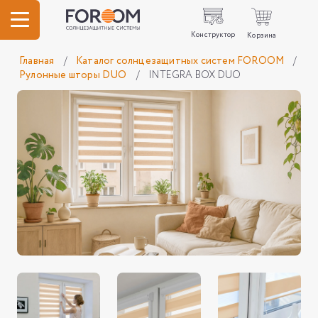
Конструктор
Корзина
Главная
/
Каталог солнцезащитных систем FOROOM
/
Рулонные шторы DUO
/
INTEGRA BOX DUO