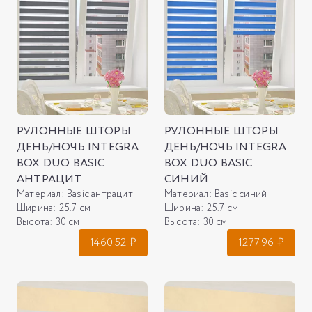
РУЛОННЫЕ ШТОРЫ
РУЛОННЫЕ ШТОРЫ
ДЕНЬ/НОЧЬ INTEGRA
ДЕНЬ/НОЧЬ INTEGRA
BOX DUO BASIC
BOX DUO BASIC
АНТРАЦИТ
СИНИЙ
Материал:
Basic антрацит
Материал:
Basic синий
Ширина:
25.7 см
Ширина:
25.7 см
Высота:
30 см
Высота:
30 см
1460.52
₽
1277.96
₽