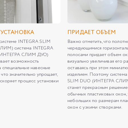
 УСТАНОВКА
ПРИДАЕТ ОБЪЕМ
 системе INTEGRA SLIM
Важно отметить, что полотн
ЛИМ) система INTEGRA
чередующимися горизонтал
(ИНТЕГРА СЛИМ ДУО)
полосами придает объем ок
вает возможность
визуально увеличивая его р
а специальные навесные
оставаясь при этом миниат
 что значительно упрощает,
изделием. Поэтому систем
 ускоряет процесс установки
SLIM DUO (ИНТЕГРА СЛИ
станет прекрасным решением
обычных пластиковых окон, 
небольших по размерам пла
окон с узкими створками.