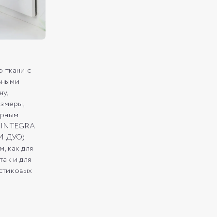
о ткани с
ьными
ну,
азмеры,
юрным
а INTEGRA
М ДУО)
, как для
так и для
стиковых