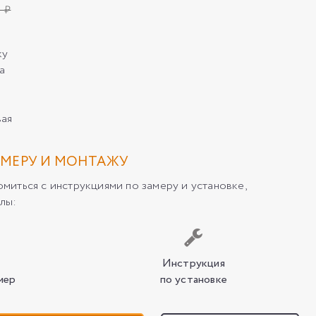
1 ₽
ку
а
вая
МЕРУ И МОНТАЖУ
иться с инструкциями по замеру и установке,
лы:
Инструкция
мер
по установке