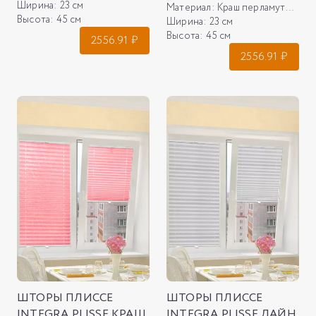
Ширина:
23 см
Материал:
Краш перламутр, фисташковый
Высота:
45 см
Ширина:
23 см
Высота:
45 см
2556.91
₽
2556.91
₽
ШТОРЫ ПЛИССЕ
ШТОРЫ ПЛИССЕ
INTEGRA PLISSE КРАШ
INTEGRA PLISSE ЛАЙН