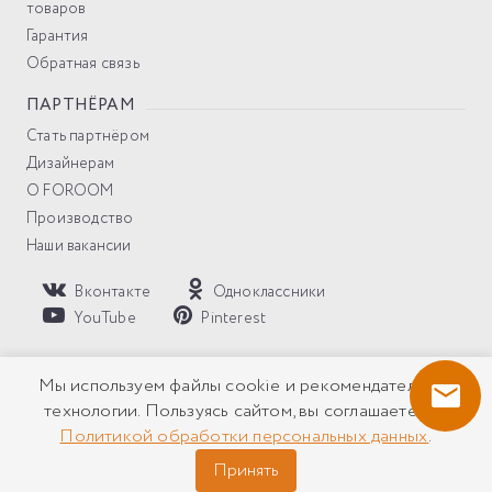
товаров
Гарантия
Обратная связь
ПАРТНЁРАМ
Стать партнёром
Дизайнерам
О FOROOM
Производство
Наши вакансии
Вконтакте
Одноклассники
YouTube
Pinterest
Политика компании в отношении обработки персональных
Мы используем файлы cookie и рекомендательные
данных
технологии. Пользуясь сайтом, вы соглашаетесь с
Политикой обработки персональных данных
.
Все права защищены © 2026 Солнцезащитные системы
FOROOM ® Копирование и использование материалов без
Принять
разрешения правообладателя запрещено!