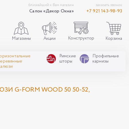
ближайший к Вам магазин
заказать звонок
Салон «Декор Окна»
+7 921 143-98-93
Конструктор
Акции
Корзина
Магазины
Горизонтальные
Римские
Профильные
деревянные
шторы
карнизы
жалюзи
ЗИ G-FORM WOOD 50 50-52,