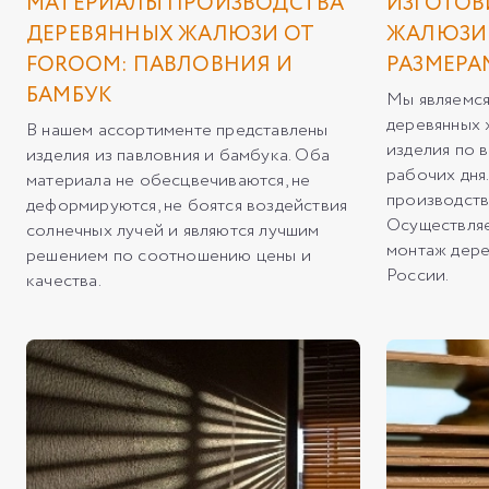
МАТЕРИАЛЫ ПРОИЗВОДСТВА
ИЗГОТОВ
ДЕРЕВЯННЫХ ЖАЛЮЗИ ОТ
ЖАЛЮЗИ
FOROOM: ПАВЛОВНИЯ И
РАЗМЕРАМ
БАМБУК
Мы являемс
деревянных 
В нашем ассортименте представлены
изделия по 
изделия из павловния и бамбука. Оба
рабочих дня
материала не обесцвечиваются, не
производств
деформируются, не боятся воздействия
Осуществляе
солнечных лучей и являются лучшим
монтаж дере
решением по соотношению цены и
России.
качества.