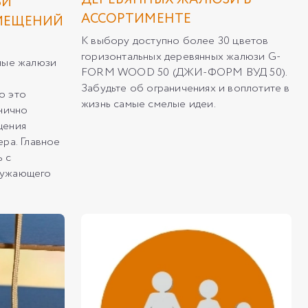
ДЕРЕВЯННЫХ ЖАЛЮЗИ В
ЗИ
АССОРТИМЕНТЕ
МЕЩЕНИЙ
К выбору доступно более 30 цветов
горизонтальных деревянных жалюзи G-
нные жалюзи
FORM WOOD 50 (ДЖИ-ФОРМ ВУД 50).
Забудьте об ограничениях и воплотите в
о это
жизнь самые смелые идеи.
анично
щения
ера. Главное
ь с
ружающего