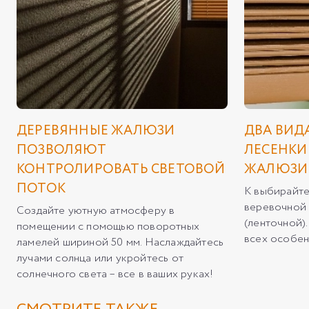
ДЕРЕВЯННЫЕ ЖАЛЮЗИ
ДВА ВИД
ПОЗВОЛЯЮТ
ЛЕСЕНКИ
КОНТРОЛИРОВАТЬ СВЕТОВОЙ
ЖАЛЮЗИ
ПОТОК
К выбирайте
веревочной 
Создайте уютную атмосферу в
(ленточной)
помещении с помощью поворотных
всех особен
ламелей шириной 50 мм. Наслаждайтесь
лучами солнца или укройтесь от
солнечного света – все в ваших руках!