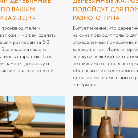
ИМ ДЕРЕВЯННЫЕ
ДЕРЕВЯННЫЕ ЖАЛЮ
 ПО ВАШИМ
ПОДОЙДУТ ДЛЯ ПО
 ЗА 2-3 ДНЯ
РАЗНОГО ТИПА
я производителем
Бытует мнение, что деревя
жалюзи и можем сделать
на окна подходят только для
вашим размерам за 2-3
определенных помещений, н
. Все изделия нашего
далеко не так. Изделия орг
а имеют гарантию 1 год.
впишутся в любой тип поме
м замеры, доставку и
независимо от стиля интерь
вянных жалюзи по всей
обеспечить их сочетаемост
остальными элементами ок
интерьера.