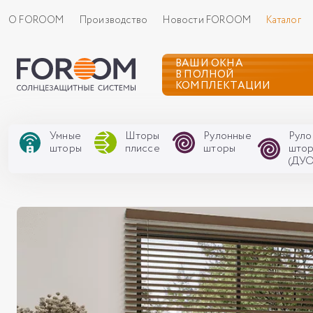
О FOROOM
Производство
Новости FOROOM
Каталог
ВАШИ ОКНА
В ПОЛНОЙ
КОМПЛЕКТАЦИИ
Умные
Шторы
Рулонные
Руло
шторы
плиссе
шторы
што
(ДУО