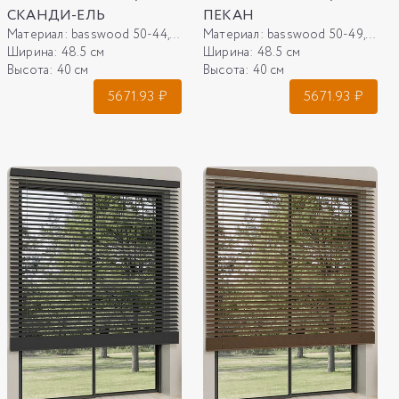
СКАНДИ-ЕЛЬ
ПЕКАН
Материал:
basswood 50-44, сканди-ель
Материал:
basswood 50-49, орех пекан
Ширина:
48.5 см
Ширина:
48.5 см
Высота:
40 см
Высота:
40 см
5671.93
₽
5671.93
₽