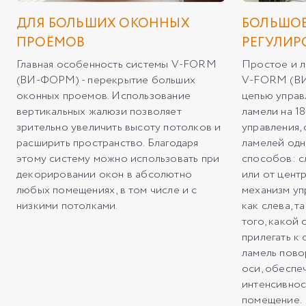
ДЛЯ БОЛЬШИХ ОКОННЫХ
БОЛЬШОЕ
ПРОЁМОВ
РЕГУЛИР
Главная особенность системы V-FORM
Простое и л
(ВИ-ФОРМ) - перекрытие больших
V-FORM (ВИ
оконных проемов. Использование
цепью управ
вертикальных жалюзи позволяет
ламели на 18
зрительно увеличить высоту потолков и
управления,
расширить пространство. Благодаря
ламелей одн
этому систему можно использовать при
способов: с
декорировании окон в абсолютно
или от центр
любых помещениях, в том числе и с
механизм уп
низкими потолками.
как слева, т
того, какой
прилегать к 
ламель пово
оси, обеспе
интенсивнос
помещение.