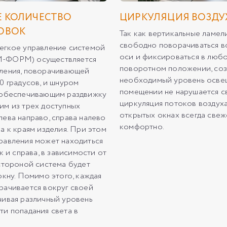
 КОЛИЧЕСТВО
ЦИРКУЛЯЦИЯ ВОЗДУ
ОВОК
Так как вертикальные ламе
свободно поворачиваться в
егкое управление системой
оси и фиксироваться в люб
-ФОРМ) осуществляется
поворотном положении, соз
ления, поворачивающей
необходимый уровень освещ
0 градусов, и шнуром
помещении не нарушается с
 обеспечивающим раздвижку
циркуляция потоков воздуха
им из трех доступных
открытых окнах всегда свеж
лева направо, справа налево
комфортно.
а к краям изделия. При этом
равления может находиться
ак и справа, в зависимости от
 стороной система будет
окну. Помимо этого, каждая
рачивается вокруг своей
чивая различный уровень
ти попадания света в