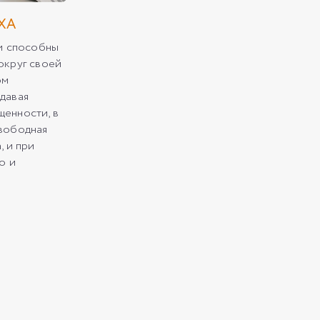
ХА
ли способны
округ своей
ом
давая
енности, в
вободная
, и при
о и