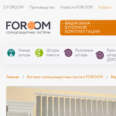
О FOROOM
Производство
Новости FOROOM
Каталог
ВАШИ ОКНА
В ПОЛНОЙ
КОМПЛЕКТАЦИИ
Умные
Шторы
Рулонные
Руло
шторы
плиссе
шторы
што
(ДУО
Главная
/
Каталог солнцезащитных систем FOROOM
/
Ве