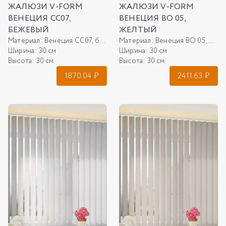
ЖАЛЮЗИ V-FORM
ЖАЛЮЗИ V-FORM
ВЕНЕЦИЯ СС07,
ВЕНЕЦИЯ ВО 05,
БЕЖЕВЫЙ
ЖЕЛТЫЙ
Материал:
Венеция СС07, бежевый
Материал:
Венеция ВО 05, желтый
Ширина:
30 см
Ширина:
30 см
Высота:
30 см
Высота:
30 см
1870.04
₽
2411.63
₽