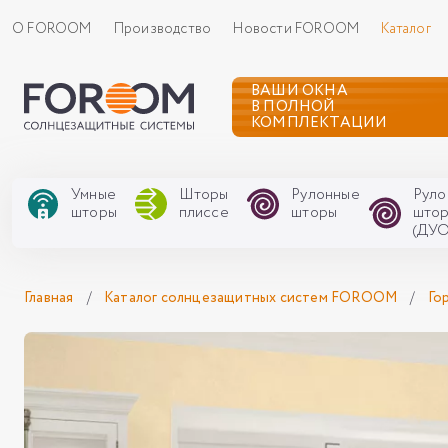
О FOROOM
Производство
Новости FOROOM
Каталог
ВАШИ ОКНА
В ПОЛНОЙ
КОМПЛЕКТАЦИИ
Умные
Шторы
Рулонные
Руло
шторы
плиссе
шторы
што
(ДУО
Главная
/
Каталог солнцезащитных систем FOROOM
/
Го