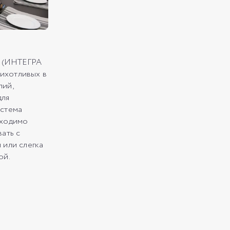
 (ИНТЕГРА
ихотливых в
лий,
для
истема
бходимо
вать с
 или слегка
ой.