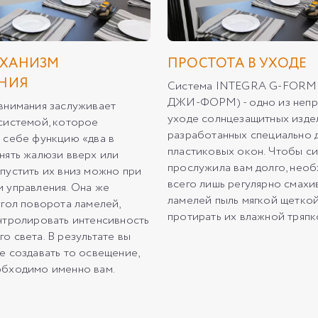
ХАНИЗМ
ПРОСТОТА В УХОДЕ
НИЯ
Система INTEGRA G-FORM
ДЖИ-ФОРМ) - одно из непр
внимания заслуживает
уходе солнцезащитных изде
системой, которое
разработанных специально 
 себе функцию «два в
пластиковых окон. Чтобы с
нять жалюзи вверх или
прослужила вам долго, нео
пустить их вниз можно при
всего лишь регулярно смахи
 управления. Она же
ламелей пыль мягкой щеткой
угол поворота ламелей,
протирать их влажной тряпк
нтролировать интенсивность
о света. В результате вы
е создавать то освещение,
бходимо именно вам.