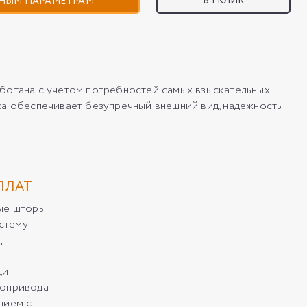
В 1 КЛИК
НЫМ ПАРАМЕТРАМ
отана с учетом потребностей самых взыскательных
са обеспечивает безупречный внешний вид, надежность
ПЛАТ
ные шторы
стему
Д
щи
ропривода
лием с