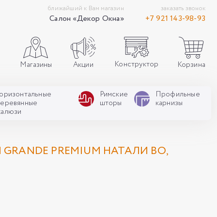
ближайший к Вам магазин
заказать звонок
Салон «Декор Окна»
+7 921 143-98-93
Конструктор
Акции
Корзина
Магазины
Горизонтальные
Римские
Профильные
деревянные
шторы
карнизы
жалюзи
GRANDE PREMIUM НАТАЛИ ВО,