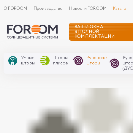
О FOROOM
Производство
Новости FOROOM
Каталог
ВАШИ ОКНА
В ПОЛНОЙ
КОМПЛЕКТАЦИИ
Умные
Шторы
Рулонные
Руло
шторы
плиссе
шторы
што
(ДУО