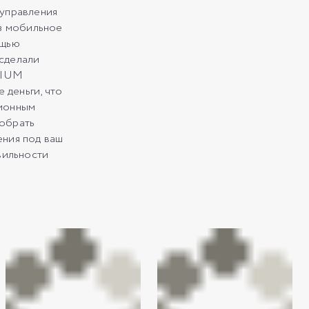
 управления
ез мобильное
ощью
сделали
MIUM
деньги, что
ционным
обрать
ения под ваш
вильности