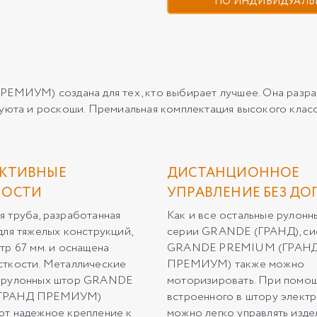
ПО ИНДИВИДУАЛЬ
ИУМ) создана для тех, кто выбирает лучшее. Она разраб
 уюта и роскоши. Премиальная комплектация высокого клас
КТИВНЫЕ
ДИСТАНЦИОННОЕ
НОСТИ
УПРАВЛЕНИЕ БЕЗ ДО
 труба, разработанная
Как и все остальные рулон
для тяжелых конструкций,
серии GRANDE (ГРАНД), си
тр 67 мм. и оснащена
GRANDE PREMIUM (ГРАН
ткости. Металлические
ПРЕМИУМ) также можно
 рулонных штор GRANDE
моторизировать. При помо
ГРАНД ПРЕМИУМ)
встроенного в штору элект
т надежное крепление к
можно легко управлять изде