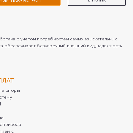
В 1 КЛИК
НЫМ ПАРАМЕТРАМ
отана с учетом потребностей самых взыскательных
са обеспечивает безупречный внешний вид, надежность
ПЛАТ
ные шторы
стему
Д
щи
ропривода
лием с