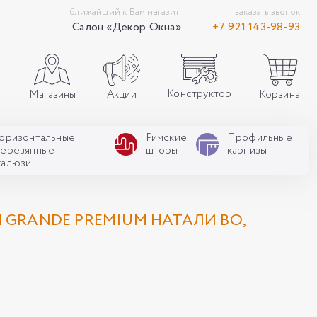
ближайший к Вам магазин
заказать звонок
Салон «Декор Окна»
+7 921 143-98-93
Конструктор
Акции
Корзина
Магазины
Горизонтальные
Римские
Профильные
деревянные
шторы
карнизы
жалюзи
GRANDE PREMIUM НАТАЛИ ВО,