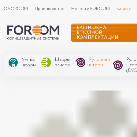
О FOROOM
Производство
Новости FOROOM
Каталог
ВАШИ ОКНА
В ПОЛНОЙ
КОМПЛЕКТАЦИИ
Умные
Шторы
Рулонные
Руло
шторы
плиссе
шторы
што
(ДУО