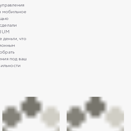
 управления
ез мобильное
ощью
сделали
MIUM
деньги, что
ционным
обрать
ения под ваш
вильности