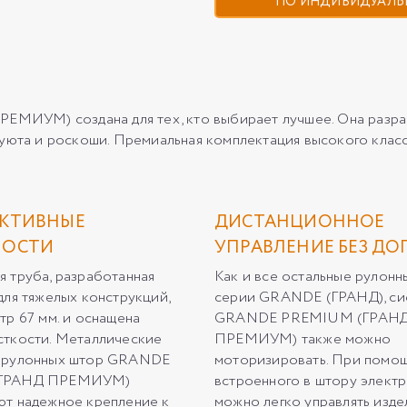
ПО ИНДИВИДУАЛЬ
ИУМ) создана для тех, кто выбирает лучшее. Она разраб
 уюта и роскоши. Премиальная комплектация высокого клас
КТИВНЫЕ
ДИСТАНЦИОННОЕ
НОСТИ
УПРАВЛЕНИЕ БЕЗ ДО
 труба, разработанная
Как и все остальные рулон
для тяжелых конструкций,
серии GRANDE (ГРАНД), си
тр 67 мм. и оснащена
GRANDE PREMIUM (ГРАН
ткости. Металлические
ПРЕМИУМ) также можно
 рулонных штор GRANDE
моторизировать. При помо
ГРАНД ПРЕМИУМ)
встроенного в штору элект
т надежное крепление к
можно легко управлять изде