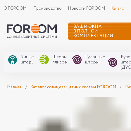
О FOROOM
Производство
Новости FOROOM
Каталог
ВАШИ ОКНА
В ПОЛНОЙ
КОМПЛЕКТАЦИИ
Умные
Шторы
Рулонные
Руло
шторы
плиссе
шторы
што
(ДУО
Главная
/
Каталог солнцезащитных систем FOROOM
/
Ри