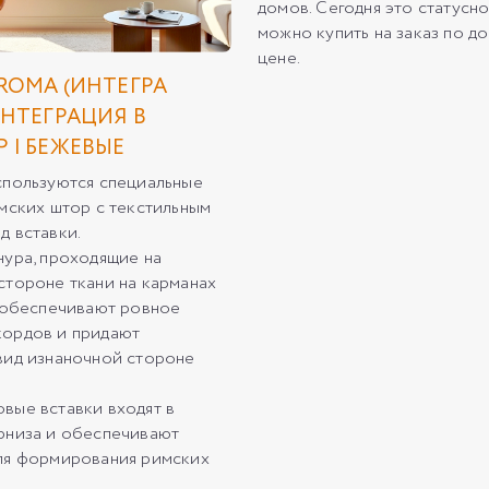
домов. Сегодня это статусн
можно купить на заказ по д
цене.
 ROMA (ИНТЕГРА
ИНТЕГРАЦИЯ В
 | БЕЖЕВЫЕ
спользуются специальные
имских штор с текстильным
д вставки.
нура, проходящие на
стороне ткани на карманах
, обеспечивают ровное
кордов и придают
вид изнаночной стороне
вые вставки входят в
рниза и обеспечивают
ля формирования римских