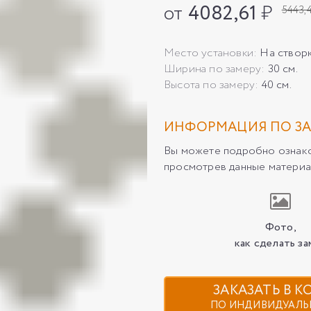
от
4082,61
₽
5443,
Место установки:
На створ
Ширина по замеру:
30 см.
Высота по замеру:
40 см.
ИНФОРМАЦИЯ ПО ЗА
Вы можете подробно ознаком
просмотрев данные материа
Фото,
как сделать за
ЗАКАЗАТЬ В 
ПО ИНДИВИДУАЛЬ