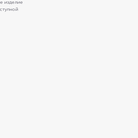
ое изделие
оступной