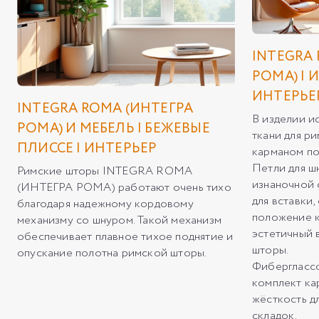
INTEGRA
РОМА) | 
ИНТЕРЬЕР
INTEGRA ROMA (ИНТЕГРА
В изделии и
РОМА) И МЕБЕЛЬ | БЕЖЕВЫЕ
ткани для р
ПЛИССЕ | ИНТЕРЬЕР
карманом по
Петли для ш
Римские шторы INTEGRA ROMA
изнаночной 
(ИНТЕГРА РОМА) работают очень тихо
для вставки
благодаря надежному кордовому
положение 
механизму со шнуром. Такой механизм
эстетичный 
обеспечивает плавное тихое поднятие и
шторы.
опускание полотна римской шторы.
Фиберглассо
комплект ка
жёсткость д
складок.