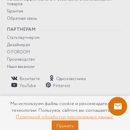
товаров
Гарантия
Обратная связь
ПАРТНЁРАМ
Стать партнёром
Дизайнерам
О FOROOM
Производство
Наши вакансии
Вконтакте
Одноклассники
YouTube
Pinterest
Политика компании в отношении обработки персональных
Мы используем файлы cookie и рекомендательные
данных
технологии. Пользуясь сайтом, вы соглашаетесь с
Политикой обработки персональных данных
.
Все права защищены © 2026 Солнцезащитные системы
FOROOM ® Копирование и использование материалов без
Принять