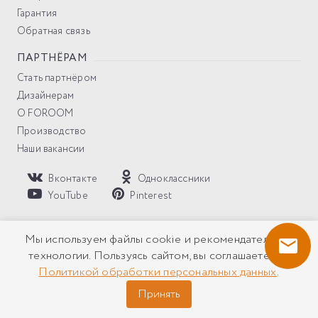
Гарантия
Обратная связь
ПАРТНЁРАМ
Стать партнёром
Дизайнерам
О FOROOM
Производство
Наши вакансии
Вконтакте
Одноклассники
YouTube
Pinterest
Политика компании в отношении обработки персональных
Мы используем файлы cookie и рекомендательные
данных
технологии. Пользуясь сайтом, вы соглашаетесь с
Политикой обработки персональных данных
.
Все права защищены © 2026 Солнцезащитные системы
FOROOM ® Копирование и использование материалов без
Принять
разрешения правообладателя запрещено!