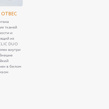
 ОТВЕС
отана
ия тканей
ности и
ящий из
 CLIC DUO
лен внутри
 Внешне
ойкий
нен в белом
низом