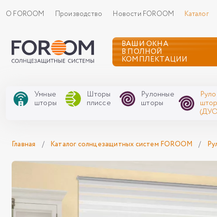
О FOROOM
Производство
Новости FOROOM
Каталог
ВАШИ ОКНА
В ПОЛНОЙ
КОМПЛЕКТАЦИИ
Умные
Шторы
Рулонные
Руло
шторы
плиссе
шторы
што
(ДУО
Главная
/
Каталог солнцезащитных систем FOROOM
/
Ру