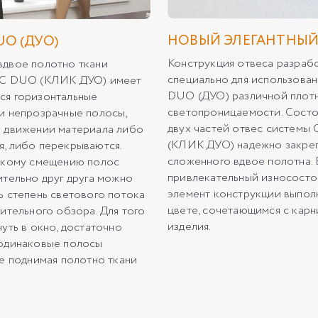
НОВЫЙ ЭЛЕГАНТНЫЙ
O (ДУО)
Конструкция отвеса разраб
двое полотно ткани
специально для использован
IC DUO (КЛИК ДУО) имеет
DUO (ДУО) различной плот
ся горизонтальные
светопроницаемости. Состо
и непрозрачные полосы,
двух частей отвес системы
 движении материала либо
(КЛИК ДУО) надежно закреп
, либо перекрываются.
сложенного вдвое полотна.
акому смещению полос
привлекательный износост
ительно друг друга можно
элемент конструкции выпол
ь степень светового потока
цвете, сочетающимся с кар
рительного обзора. Для того
изделия.
уть в окно, достаточно
одинаковые полосы
не поднимая полотно ткани