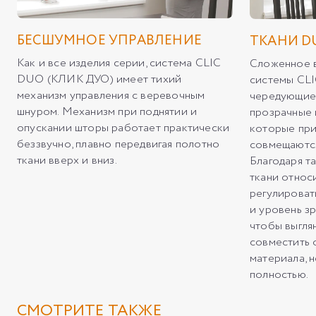
БЕСШУМНОЕ УПРАВЛЕНИЕ
ТКАНИ DU
Как и все изделия серии, система CLIC
Сложенное в
DUO (КЛИК ДУО) имеет тихий
системы CL
механизм управления с веревочным
чередующие
шнуром. Механизм при поднятии и
прозрачные 
опускании шторы работает практически
которые при
беззвучно, плавно передвигая полотно
совмещаются
ткани вверх и вниз.
Благодаря т
ткани относ
регулироват
и уровень з
чтобы выглян
совместить 
материала, 
полностью.
СМОТРИТЕ ТАКЖЕ