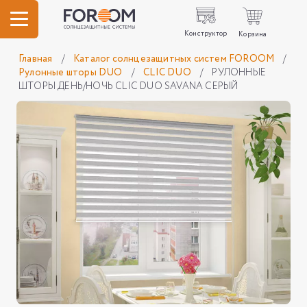
Конструктор
Корзина
Главная
/
Каталог солнцезащитных систем FOROOM
/
Рулонные шторы DUO
/
CLIC DUO
/
РУЛОННЫЕ
ШТОРЫ ДЕНЬ/НОЧЬ CLIC DUO SAVANA СЕРЫЙ