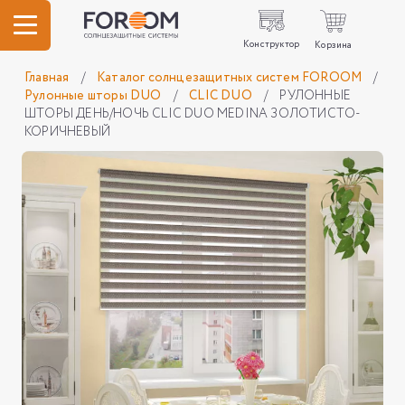
Конструктор
Корзина
Главная
/
Каталог солнцезащитных систем FOROOM
/
Рулонные шторы DUO
/
CLIC DUO
/
РУЛОННЫЕ
ШТОРЫ ДЕНЬ/НОЧЬ CLIC DUO MEDINA ЗОЛОТИСТО-
КОРИЧНЕВЫЙ