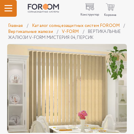
Конструктор
Корзина
Главная
/
Каталог солнцезащитных систем FOROOM
/
Вертикальные жалюзи
/
V-FORM
/
ВЕРТИКАЛЬНЫЕ
ЖАЛЮЗИ V-FORM МИСТЕРИЯ 04, ПЕРСИК