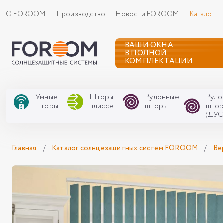
О FOROOM
Производство
Новости FOROOM
Каталог
ВАШИ ОКНА
В ПОЛНОЙ
КОМПЛЕКТАЦИИ
Умные
Шторы
Рулонные
Руло
шторы
плиссе
шторы
што
(ДУО
Главная
/
Каталог солнцезащитных систем FOROOM
/
Ве