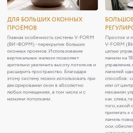
ДЛЯ БОЛЬШИХ ОКОННЫХ
БОЛЬШОЕ
ПРОЁМОВ
РЕГУЛИР
Главная особенность системы V-FORM
Простое и л
(ВИ-ФОРМ) - перекрытие больших
V-FORM (ВИ
оконных проемов. Использование
цепью управ
вертикальных жалюзи позволяет
ламели на 18
зрительно увеличить высоту потолков и
управления,
расширить пространство. Благодаря
ламелей одн
этому систему можно использовать при
способов: с
декорировании окон в абсолютно
или от центр
любых помещениях, в том числе и с
механизм уп
низкими потолками.
как слева, т
того, какой
прилегать к 
ламель пово
оси, обеспе