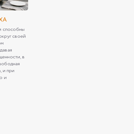
ХА
ли способны
округ своей
ом
давая
енности, в
вободная
, и при
о и