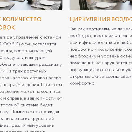
 КОЛИЧЕСТВО
ЦИРКУЛЯЦИЯ ВОЗДУ
ОВОК
Так как вертикальные ламе
свободно поворачиваться в
егкое управление системой
оси и фиксироваться в люб
-ФОРМ) осуществляется
поворотном положении, соз
ления, поворачивающей
необходимый уровень освещ
0 градусов, и шнуром
помещении не нарушается с
 обеспечивающим раздвижку
циркуляция потоков воздуха
им из трех доступных
открытых окнах всегда свеж
лева направо, справа налево
комфортно.
а к краям изделия. При этом
равления может находиться
ак и справа, в зависимости от
 стороной система будет
окну. Помимо этого, каждая
рачивается вокруг своей
чивая различный уровень