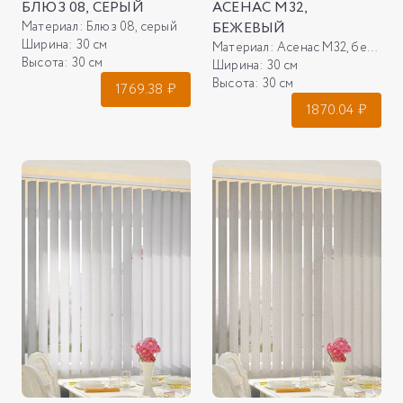
БЛЮЗ 08, СЕРЫЙ
АСЕНАС М32,
Материал:
Блюз 08, серый
БЕЖЕВЫЙ
Ширина:
30 см
Материал:
Асенас М32, бежевый
Высота:
30 см
Ширина:
30 см
Высота:
30 см
1769.38
₽
1870.04
₽